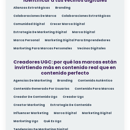
identificar a tus vecinos digitales
Alianzas Estratégicas
Branding
Colaboraciones De Marca
Colaboraciones Estratégicas
Comunidad Digital
Crecer Marca Digital
Estrategia De Marketing Digital
Marca Digital
Marca Personal
Marketing Digital Para Emprendedores
Marketing Para Marcas Personales
Vecinos Digitales
Creadores UGC: por qué las marcas están
invirtiendo más en contenido real que en
contenido perfecto
Agencias De Marketing
Branding
Contenido Auténtico
Contenido Generado Por Usuarios
Contenido Para Marcas
Creador De Contenido Ugc
Creador Ugc
Creator Marketing
Estrategia De Contenido
Influencer Marketing
Marca Digital
Marketing Digital
Marketing Ugc
Qué Es Ugc
Tendencias De Marketing Digital